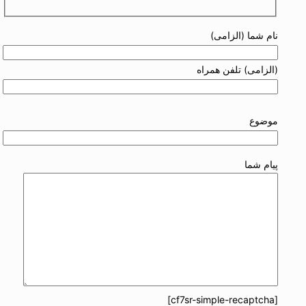
نام شما (الزامی)
(الزامی) تلفن همراه
موضوع
پیام شما
[cf7sr-simple-recaptcha]