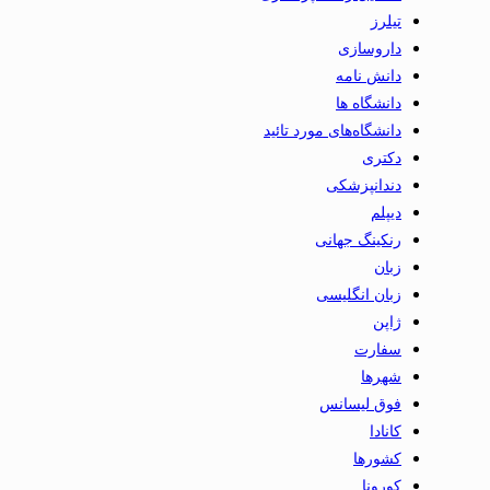
تیلرز
داروسازی
دانش نامه
دانشگاه ها
دانشگاه‌های مورد تائید
دکتری
دندانپزشکی
دیپلم
رنکینگ جهانی
زبان
زبان انگلیسی
ژاپن
سفارت
شهرها
فوق لیسانس
کانادا
کشورها
کورونا