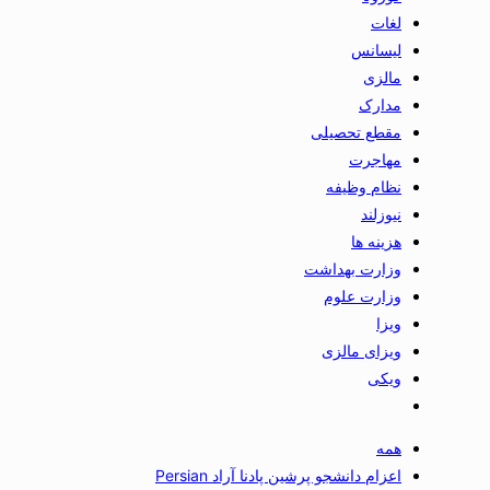
لغات
لیسانس
مالزی
مدارک
مقطع تحصیلی
مهاجرت
نظام وظیفه
نیوزلند
هزینه ها
وزارت بهداشت
وزارت علوم
ویزا
ویزای مالزی
ویکی
همه
اعزام دانشجو پرشین پادنا آراد Persian