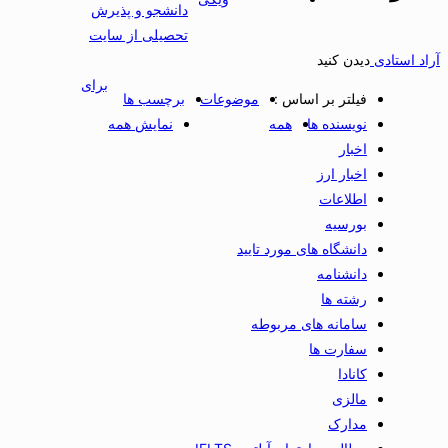
دانشجو و پذیرش
تحصیلی از سایت
آراد استادی
دیدن کنید
برای
فیلتر بر اساس :
موضوعات
برچسب ها
نویسنده ها
همه
نمایش همه
اخبار
اخبار ارز
اطلاعات
بورسیه
دانشگاه های مورد تایید
دانشنامه
رشته ها
سامانه های مربوطه
سفارت ها
کانادا
مالزی
مدارک