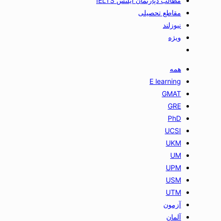
مطالب دپارتمان آیلتس IELTS
مقاطع تحصیلی
نیوزلند
ویژه
همه
E learning
GMAT
GRE
PhD
UCSI
UKM
UM
UPM
USM
UTM
آزمون
آلمان