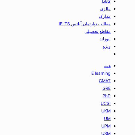
کانادا
مالزی
مدارک
مطالب دپارتمان آیلتس IELTS
مقاطع تحصیلی
نیوزلند
ویژه
همه
E learning
GMAT
GRE
PhD
UCSI
UKM
UM
UPM
USM