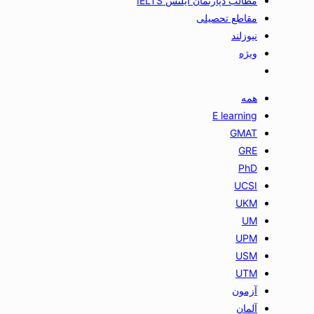
مطالب دپارتمان آیلتس IELTS
مقاطع تحصیلی
نیوزلند
ویژه
همه
E learning
GMAT
GRE
PhD
UCSI
UKM
UM
UPM
USM
UTM
آزمون
آلمان