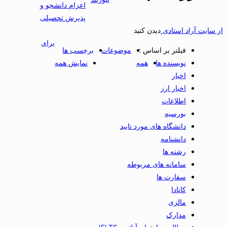
اعزام دانشجو و
پذیرش تحصیلی
از سایت آراد استادی
دیدن کنید
برای
فیلتر بر اساس :
موضوعات
برچسب ها
نویسنده ها
همه
نمایش همه
اخبار
اخبار ارز
اطلاعات
بورسیه
دانشگاه های مورد تایید
دانشنامه
رشته ها
سامانه های مربوطه
سفارت ها
کانادا
مالزی
مدارک