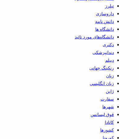
تیلرز
داروسازی
دانش نامه
دانشگاه ها
دانشگاه‌های مورد تائید
دکتری
دندانپزشکی
دیپلم
رنکینگ جهانی
زبان
زبان انگلیسی
ژاپن
سفارت
شهرها
فوق لیسانس
کانادا
کشورها
کورونا