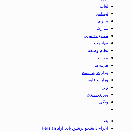
لغات
لیسانس
مالزی
مدارک
مقطع تحصیلی
مهاجرت
نظام وظیفه
نیوزلند
هزینه ها
وزارت بهداشت
وزارت علوم
ویزا
ویزای مالزی
ویکی
همه
اعزام دانشجو پرشین پادنا آراد Persian