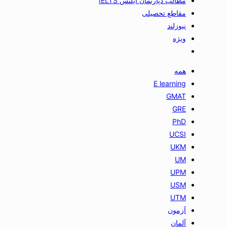
مطالب دپارتمان آیلتس IELTS
مقاطع تحصیلی
نیوزلند
ویژه
همه
E learning
GMAT
GRE
PhD
UCSI
UKM
UM
UPM
USM
UTM
آزمون
آلمان