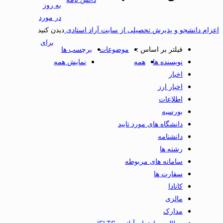
به روز
در مورد
اعزام دانشجو و پذیرش تحصیلی از سایت آراد استادی
دیدن کنید
برای
فیلتر بر اساس :
موضوعات
برچسب ها
نویسنده ها
همه
نمایش همه
اخبار
اخبار ارز
اطلاعات
بورسیه
دانشگاه های مورد تایید
دانشنامه
رشته ها
سامانه های مربوطه
سفارت ها
کانادا
مالزی
مدارک