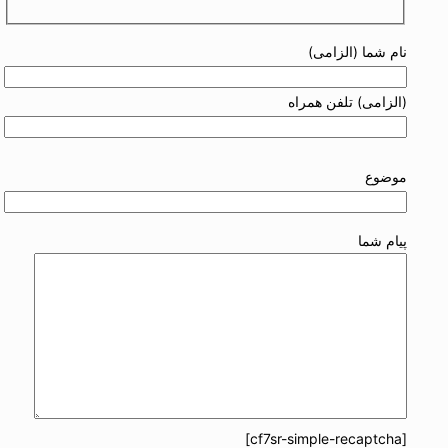
نام شما (الزامی)
(الزامی) تلفن همراه
موضوع
پیام شما
[cf7sr-simple-recaptcha]