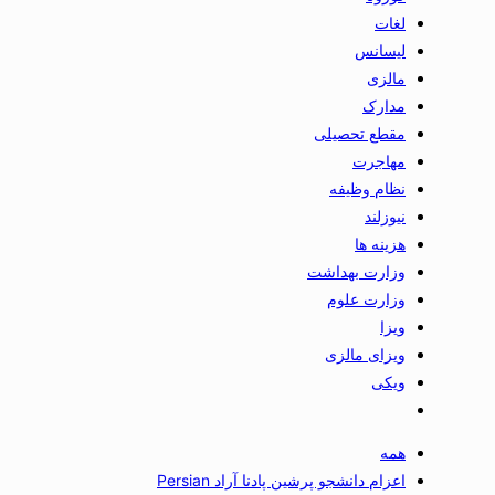
لغات
لیسانس
مالزی
مدارک
مقطع تحصیلی
مهاجرت
نظام وظیفه
نیوزلند
هزینه ها
وزارت بهداشت
وزارت علوم
ویزا
ویزای مالزی
ویکی
همه
اعزام دانشجو پرشین پادنا آراد Persian