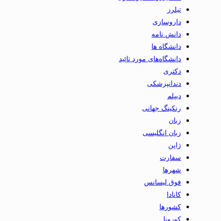
تیلرز
داروسازی
دانش نامه
دانشگاه ها
دانشگاه‌های مورد تائید
دکتری
دندانپزشکی
دیپلم
رنکینگ جهانی
زبان
زبان انگلیسی
ژاپن
سفارت
شهرها
فوق لیسانس
کانادا
کشورها
کورونا