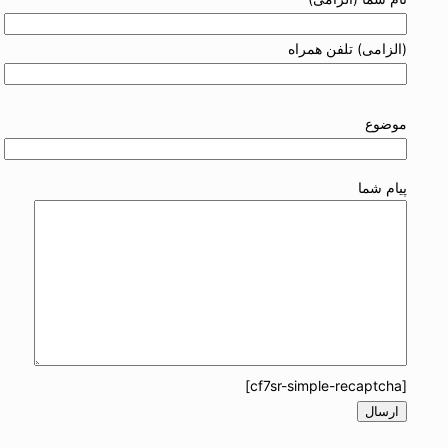
(الزامی) تلفن همراه
موضوع
پیام شما
[cf7sr-simple-recaptcha]