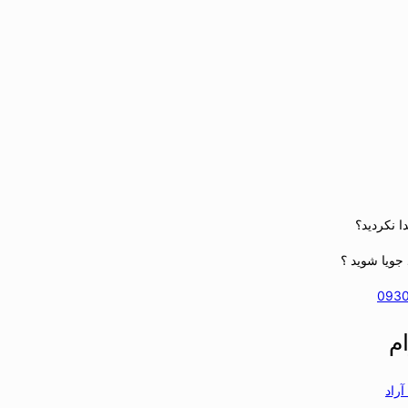
ا نکردید؟
جویا شوید ؟
093
م