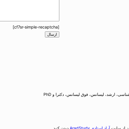
[cf7sr-simple-recaptcha]
اسی، ارشد، لیسانس، فوق لیسانس، دکترا و PhD
وز از سایت
آراد استادی AradStudy
دیدن کنید