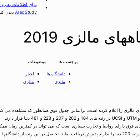
برای اطلاعات به روز
AradStudy
دیدن کنی
های مالزی 2019
برچسب ها
موضوعات
دانشگاه ها
اخبار
مالزی
مالزی
ه دانشگاههای مالزی را اعلام کرده است. براساس جدول فوق همانطور که مشاهده می کنی
دانشگاههای UM با رتبه 87 دنیا و به ترتیب دانشگاههای UKM و UPM و USM و UTM و UCSI در رتبه های 184 و 202 و 207 و 228 و 481 دنیا قرار دارند.
اعزام دانشجو به دانشگاههای فوق دارای روابط و تجارب بسیاری است که می تواند در کمترین زمان مم
حتی برای پرونده های خاص که شرایط مناسبی را برای تحصیل در دانشگاهای رتبه 200 دنیا را ندارند پذیرش دریافت نماید. تحصیل در این رتبه از دانشگاهها