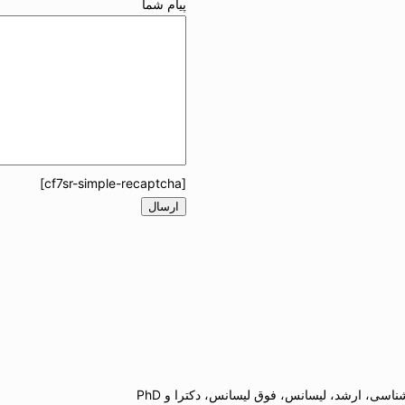
پیام شما
[cf7sr-simple-recaptcha]
اسی، ارشد، لیسانس، فوق لیسانس، دکترا و PhD