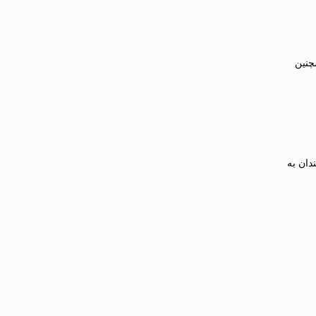
چنین
دان به