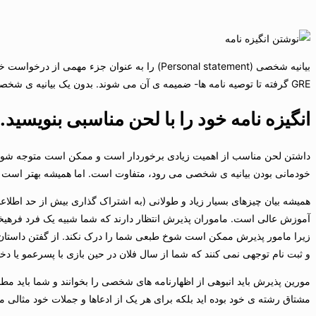
بیانیه شخصی (Personal statement) را به عنوان 
GRE گرفته تا توصیه نامه ها- ضمیمه ی آن می شوند. بدون یک بیانیه ی شخصی قوی، به سادگی شانس رسیدن به مرحله ی بعدی پذیرش را از دست خواهید داد.
انگیزه نامه
خود را با لحن مناسبی بنویسید.
داشتن لحن مناسب از اهمیت زیادی برخوردار است و ممکن است متوجه شوید
خودمانی بودن بیانیه ی شخصی می رود، متفاوت است. اما همیشه بهتر است از
همیشه بیان چیزهای بسیار زیاد و طولانی (به اشتراک گذاری بیش از حد اطلا
آموزش عالی است. ماموران پذیرش انتظار دارند که شما شبیه یک فرد فرهیخته
زیرا مامور پذیرش ممکن است شوخ طبعی شما را درک نکند. از گفتن داستان 
و ثبت نام توجهی نمی کنند که شما از سال فلان در حین بازی با پسرعمو یا د
مورین پذیرش باید انبوهی از اظهارنامه های شخصی را بخوانند و شما باید مطمئ
مشتاق رشته ی خود بوده اید بلکه برای هر یک از ادعاها و جملات خود مثالی 