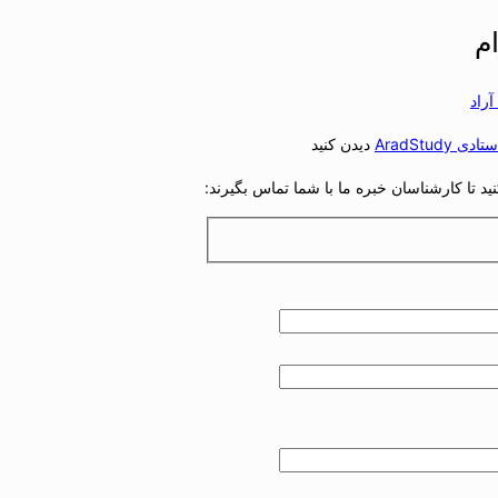
م
دی AradStudy
دیدن کنید
د تا کارشناسان خبره ما با شما تماس بگیرند: