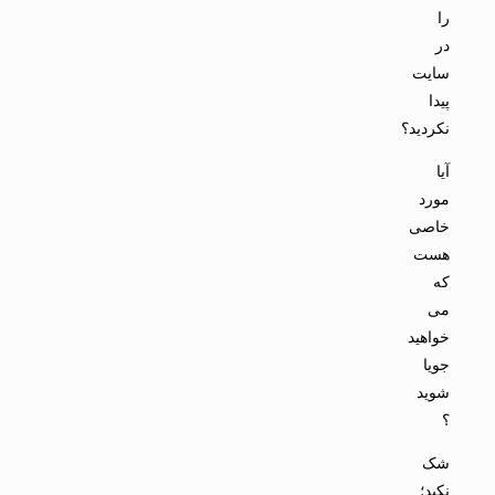
را
در
سایت
پیدا
نکردید؟
آیا
مورد
خاصی
هست
که
می
خواهید
جویا
شوید
؟
شک
نکید؛