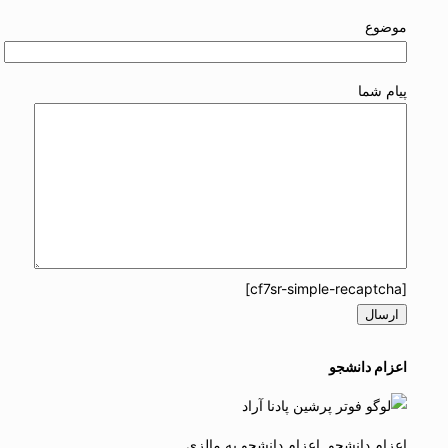
موضوع
پیام شما
[cf7sr-simple-recaptcha]
اعزام دانشجو
اعزام دانشجو, اعزام دانشجو به مالزی