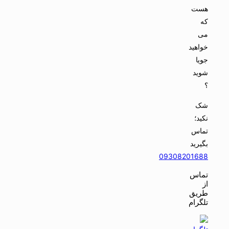
هست
که
می
خواهید
جویا
شوید
؟
شک
نکید؛
تماس
بگیرید
09308201688
تماس
از
طریق
تلگرام