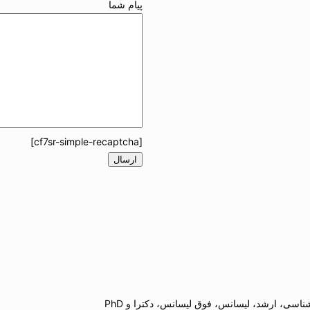
پیام شما
[cf7sr-simple-recaptcha]
اسی، ارشد، لیسانس، فوق لیسانس، دکترا و PhD