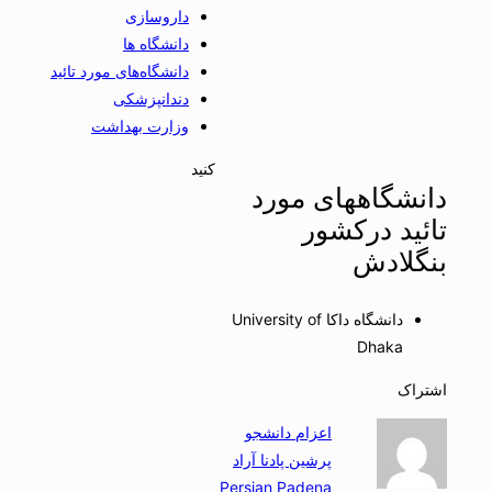
داروسازی
دانشگاه ها
دانشگاه‌های مورد تائید
دندانپزشکی
وزارت بهداشت
کنید
دانشگاههای مورد
تائید درکشور
بنگلادش
دانشگاه داکا University of
Dhaka
اشتراک
اعزام دانشجو
پرشین پادنا آراد
Persian Padena