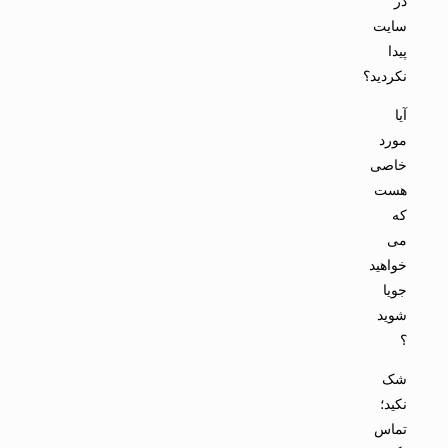
در
سایت
پیدا
نکردید؟
آیا
مورد
خاصی
هست
که
می
خواهید
جویا
شوید
؟
شک
نکید؛
تماس