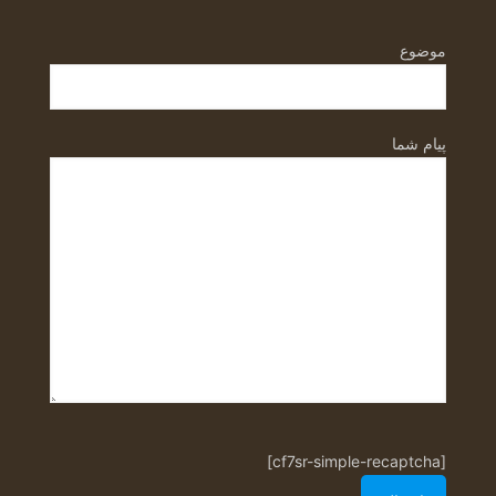
موضوع
پیام شما
[cf7sr-simple-recaptcha]