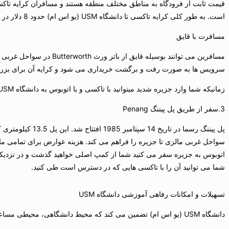
قیمت ثابت از فرودگاه به مناطق مختلف منطقه هستند و مسافران كرایه تاكسی ر
است. به طور كلی كرایه تاكسی تا دانشگاه USM (یو اس ام) حدود 8 دلار در روز و 10 دلار در شب می باشد.
مسافرت با قایق
مسافرین می توانند بوسیل
سرویس ها به صورت رفت و برگشت خریداری می شود و كرایه آن برای بزرگسالان 10 دلار و برای كودكان 5 دلار است و هزینه حمل وسایل نقلیه به ظرفیت موتور آن ماشین و تعداد مسا
زمانیكه شما وارد جزیره شدید میتوانید با تاكسی و یا اتوبوس به دانشگاه USM (یو اس ام) بروید. كرایه تاكسی از محل قایق ها تا دانشگاه در حدود 5 دلار است.
3.سفر از طریق پل پیننگ Penang
پل پیننگ رسما د
شما می توانید آن را با تاكسی هایی كه در دسترس است طی كنید.
تسهیلات و امكانات رفاهی آموزشی دانشگاه USM
دانشگاه USM (یو اس ام) تضمین می كند كه محیط دانشگاهی، محیطی مساعد و هماهنگ است و امكانات رفاهی متفاوتی برای دانشجویان فراهم آورده است.