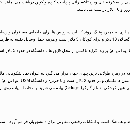
ا به غرفه های ویژه تاكسیرانی پرداخت كرده و كوپن دریافت می نمایند. كرایه
ه قایق از باتر ورث Butterworth در سواحل غربی مالزی به جزیره پیننگ بروند كه این سرویس ها برای جابجا
فران بستگی دارد.
ر تاریخ 14 سپتامبر 1985 افتتاح شد. این پل 13.5 كیلومتری كه در زمره طولانی ترین پلهای جهان قرار می گیرد به
سواحل غربی مالزی تا جزیره را فراهم می 