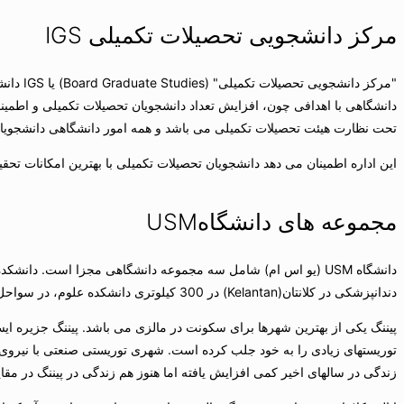
مركز دانشجویی تحصیلات تكمیلی IGS
تحت نظارت هیئت تحصیلات تكمیلی می باشد و همه امور دانشگاهی دانشجویان
این اداره اطمینان می دهد دانشجویان تحصیلات تكمیلی با بهترین امكانات ت
مجموعه های دانشگاهUSM
دندانپزشكی در كلانتان(Kelantan) در 300 كیلوتری دانشكده علوم، در سواحل شرقی مالزی واقع شده است.
پیننگ یكی از بهترین شهرها برای سكونت در مالزی می باشد. پیننگ جزیره ا
توریستهای زیادی را به خود جلب كرده است. شهری توریستی صنعتی با نیروی كار
زندگی در سالهای اخیر كمی افزایش یافته اما هنوز هم زندگی در پیننگ در مقا