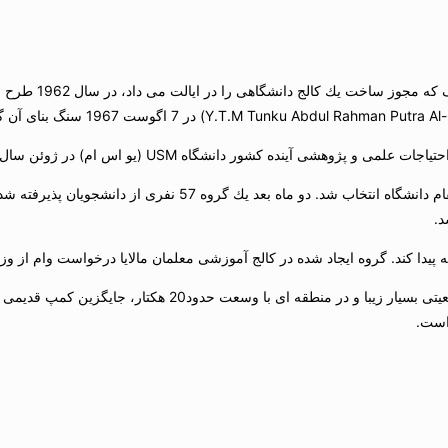
دانشگاه USM (یو اس ام)
ده كشور دانشگاه USM (یو اس ام) در ژوئن سال 1969 تاسیس شد.
در آوریل 1969پروفسور حمزه سندوت (Hamzah Sendut) به عنوان قائم مقام دا
است.