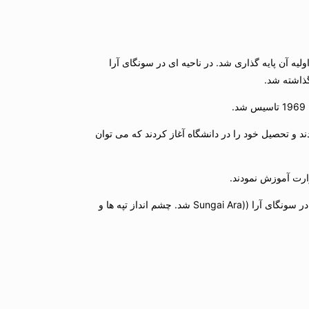
 بعد از اخذ موافقت نامه از مجلس قانونگذاری پیننگ كه مجوز ساخت یك كالج دانشگاهی را در ایالت می داد، در سال 1962 طرح اولیه آن پایه گذاری شد. در ناحیه ای در سونگای آرا
نشگاه انتخاب شد. دو ماه بعد یك گروه 57 نفری از دانشجویان پذیرفته شدند و تحصیل خود را در دانشگاه آغاز كردند كه می توان
در1971، پردیس دانشگاه با یك ساختار زیربنایی و جامع طراحی شده و با موقعیتی بسیار زیبا و در منطقه ای با وسعت حدود20 هكتار، جایگزین كمپ قدیمی در سونگای آرا ((Sungai Ara شد. چشم انداز تپه ها و