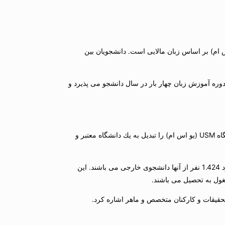
ام) رشته های تحصیلی در مقطع كارشناسی به زبان انگلیسی و زبان مالایی تدریس می شوند. ساختار آموزشیدانشگاه USM (یو اس ام) بر اساس زبان مالایی است. دانشجویان بین
ه(یك ترم) جهت آموزش زبان مالایی شركت كنند. دوره آموزش زبان چهار بار در سال دانشجو می پذیرد و
در حال حاضر دانشگاه USM (یو اس ام) ارائه كننده دروس به بیش از 20.000 دانشجو در مقاطع كارشناسی، ارشد و دكترا می باشد و این پتانسیل بالا دانشگاه USM (یو اس ام) را تبدیل به یك دانشگاه معتبر و
اخیراً جمعیت دانشجویی فارغ التحصیل دانشگاه USM (یو اس ام) شامل 6.687دانشجو است كه بیش از20درصد كل دانشجویان را تشكیل می دهد و در حدود 1.424 نفر از آنها دانشجوی خارجی می باشند. این