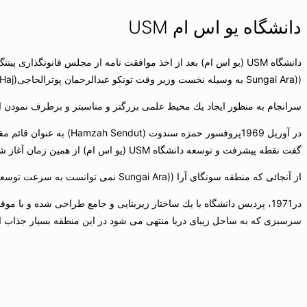
دانشگاه یو اس ام USM
((Sungai Ara به وسیله نخست وزیر وقت تونكو عبدالرحمان پوترالحاجی(Y.T.M Tunku Abdul Rahman Putra Al-Haj) در 7 اگوست 1967 سنگ بنای آن گذاشته شد.
سرانجام به منظور ایجاد یك محیط علمی بزرگتر و مناسبتر و برطرف نمودن احتیاجات علمی و پژوهشی آین
گفت نقطه پیشرفت و توسعه دانشگاه USM (یو اس ام) از همین زمان آغاز شد.
از آنجائی كه منطقه سونگای آرا ((Sungai Ara نمی توانست به سرعت توسعه پیدا كند. گروه ایجاد شده در كالج آموزشی معلمان مالایا درخواست وام از وزارت آموزش نمودند.
سرسبزی كه به ساحل زیبای دریا منتهی می شود در این منطقه بسیار جذاب 