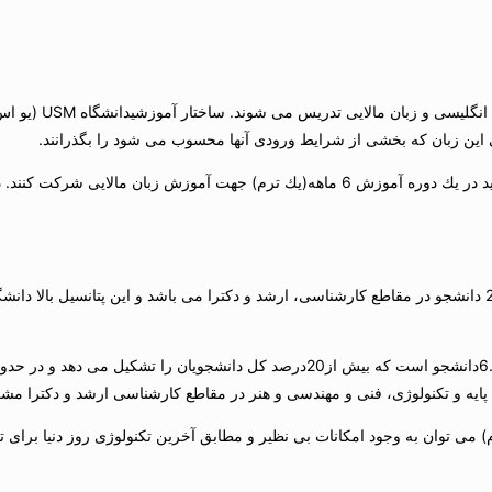
در دانشگاه USM (یو اس 
ی این زبان كه بخشی از شرایط ورودی آنها محسوب می شود را بگذرانند.
متقاضیان قبل از پذیرش دانشگاه USM (یو اس ام) در رشته مورد نظرشان باید در یك دوره آموزش 6 ماه