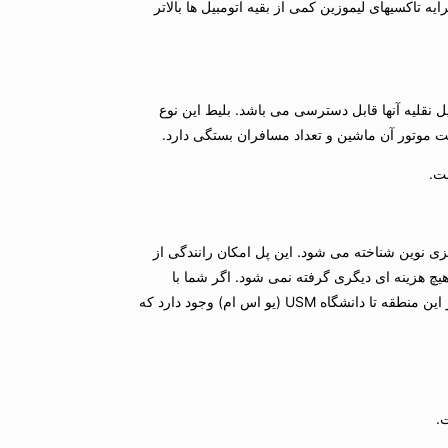
 تاكسیهای لیموزین كمی از بقیه اتومبیل ها بالاتر
یی مسافران و وسایل نقلیه آنها قابل دسترسی می باشد. بلیط این نوع
 عنوان نماد شكوفایی مالزی نوین شناخته می شود. این پل امكان رانندگی از
كند. هزینه عوارض برای تمامی ماشین ها یكسان و در حدود 2 دلار است و تا جزیره و دانشگاه USM (یو اس ام) هیچ هزینه ای دیگری گرفته نمی شود. اگر شما با
اتوبوس به جزیره سفر می كنید شما از كمپ اصلی خواهید گذشت و در نزدیكی شهر كوچكی به نام گلوگر(Gelugor) پیاده می شوید. یك فاصله پیاده روی از این منطقه تا دانشگاه USM (یو اس ام) وجود دارد كه