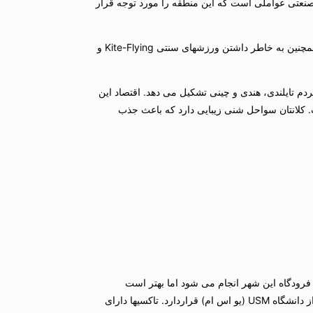
ود. داشتن فرهنگها و سنتهای غنی و مهارتهای صنعتی عواملی است كه این منطقه را مورد توجه قرار
كلانتان به خاطر تولید لباسهایی از پارچه های طراحی شده و به عنوان یك مركز پیشرفته در هنرهای سنتی مانند Wayang Kulit ،Dikir Barat ،Mak Yong و همچنین به خاطر داشتن ورزشهای سنتی Kite-Flying و
Pe) واقع شده و جمعیتی در حدود یك و نیم میلیون نفر دارد كه بخش اصلی آن را مردم مالایی و 7 درصد آن را مردم تایلندی، هندی و چینی تشكیل می دهد. اقتصاد این
 كلانتان سواحل شنی زیبایی دارد كه باعث جذب
ی به فرودگاه این شهر انجام می شود اما بهتر است
مسافران ابتدا با پروازهای كوالالامپور به مالزی و سپس با پروازهای داخلی به پیننگ ((Penang سفر كنند. فرودگاه بین المللی پیننگ در فاصله 20 كیلومتری از دانشگاه USM (یو اس ام) قراردارد. تاكسیها دارای