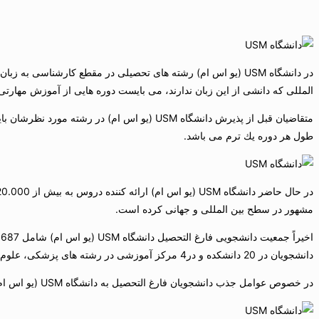
المللی كه دانشی از این زبان ندارند، می بایست دوره هایی از آموزش مهارت
طول هر دوره یك ترم می باشد.
مشهور در سطح بین المللی و جهانی كرده است.
دانشجویان در 20 دانشكده و در4 مركز آموزشی در رشته های پزشكی، علوم پایه و تكنولوژی، فنی و مهندسی و هنر در مقاطع كارشناسی ارشد و دكترا مشغول به تحصیل می باشند.
در خصوص عوامل جذب دانشجویان فارغ التحصیل به دانشگاه USM (یو اس ام) می توان به وجود امكانات بی نظیر و مطابق آخرین تكنولوژی روز دنیا برای تحقیقات و كاركنان متخصص و ماهر اشاره كرد.