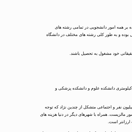
U (یو اس ام) در 16 نوامبر سال 1991 به عنوان یك رهبر و نظارت كننده بر همه امور دانشجویی در تمامی رشته های
ینان از كیفیت آموزشی دانشگاه ها ساخته شد. IGS دارای عملكرد اجرایی مستقل بوده و به طور كلی رشته های مختلف در دانشگاه
حقیقاتی خود مشغول به تحصیل باشند.
دانشگاه USM (یو اس ام) شامل سه مجموعه دانشگاهی مجزا است. دانشكده علوم ((main campus درجزیره پیننگ(Penang) دانشكده مهندسی تقریبا 30كیلومتری دانشكده علوم و دانشكده پزشكی و
یون نفر و اجتماعی متشكل از چندین نژاد كه توجه
ر مالزیست. همراه با شهرهای دیگر در دنیا هزینه های
 ارزانتر است.