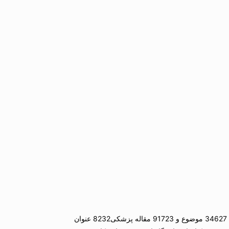
چندین نوع مجموعه كتاب در كتابخانه دانشگاه USM (یو اس ام) یافت می شود كه عناوین آن بالغ بر 900500 كتاب و مجله در 1266 مورد سری های جاری ، 34627 موضوع و 91723 مقاله پزشكی8232 عنوان