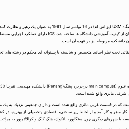
"مركز دانشجویی تحصیلات تكمیلی" (Board Graduate Studies) یا IGS دانشگاه SM
دانشگاهی با اهدافی چون، افزایش تعداد دانشجویان تحصیلات تكمیلی و اطم
 دانشكده مربوطه نیز بر عهده آن است.
حقیقاتی تحت نظر اساتید متخصص و شایسته با پشتوانه ای محكم در رشته های ت
یست كه در قسمت غربی مالزی واقع شده است و دارای جمعیتی نزدیك به یك میل
 ماهر و كار آمد و از لحاظ زیر ساختی، اقتصادی وتحصیلی از بهترینها در كشو
یسه با شهرهای دیگری چون سنگاپور، بانكوك، هنگ كنگ و كوالالامپور به مراتب