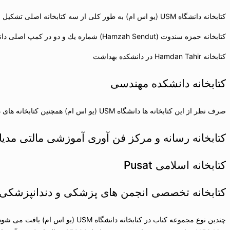
كتابخانه دانشگاه USM (یو اس ام) به طور كلی از سه كتابخانه اصلی تشكیل شده است:
كتابخانه حمزه سندوت (Hamzah Sendut) شماره یك و دو در كمپ اصلی دانشگاه
كتابخانه Hamdan Tahir در دانشكده بهداشت
كتابخانه دانشكده مهندسی
صرف نظر از این كتابخانه ها دانشگاه USM (یو اس ام) همچنین كتابخانه های دیگری نیزدارد كه شامل موارد زیر است:
كتابخانه رسانه و مركز فن آوری آموزشی مالتی مدیا
كتابخانه اسلامی Pusat
كتابخانه تخصصی انجمن های پزشكی و دندانپزشكی