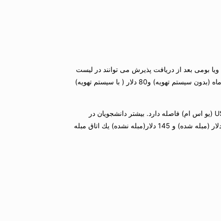
جی ویا بومی بعد از دریافت پذیرش می توانند در لیست
خوابگاه ها ثبت نام كنند. خوابگاهها مبله اولیه است اما تهیه پتو، لحاف و غیره به عهده شخص دانشجو است. خوابگاه های یك نفره هزینه نزدیك به 50 د لاردر ماه (بدون سیستم تهویه) و80 دلار ( با سیستم تهویه)
همچنین شما می توانید اسكانی راحت و مناسب در نزدیكی مجموعه دانشگاه USM (یو اس ام) داشته باشید كه در بعضی مناطق تنها چند قدم از دانشگاه USM (یو اس ام) فاصله دارد. بیشتر دانشجویان در
خوابگاه های خارج از دانشگاه USM (یو اس ام) اقامت دارند و امكان استفاده از آن برای همه دانشجویان میسر است. آپارتمانهای دو و سه خوابه تقریبا 210 دلار (مبله شده) و 145 دلار(مبله نشده) یك اتاق مبله