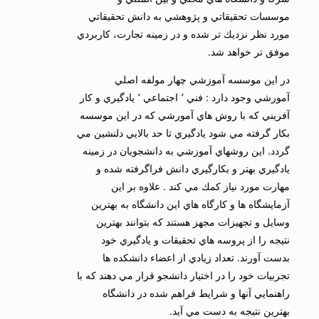
موسسات تحقيقاتي و پژوهشي به دانش تحقيقاتي
مورد نظر نزديك تر شده و در زمينه تجارت، كاربردي
موفق تر خواهد شد.
در اين موسسه آموزشي چهار مولفه اصلي
آمورشي وجود دارد : فني ٬ اجتماعي ٬ يادگيري و كار
آفريني كه با روش هاي آمورشي كه در اين موسسه
بكار گرفته مي شود يادگيري تا حد بالايي دلنشين مي
گردد. اين روشهاي آموزشي به دانشجويان در زمينه
يادگيري بهتر و بكارگيري دانش فراگرفته شده و
مهارت مورد نياز كمك مي كند . علاوه بر اين
آزمايشگاه ها و كارگاه هاي اين دانشگاه به بهترين
وسايل و تجهيزات مجهز هستند كه بتوانند بهترين
نتيجه را از پروسه هاي تحقيقات و يادگيري خود
بدست آورند. تعداد زيادي از اعضاء دانشكده ها
تجربيات خود را در اختيار دانشجو قرار مي دهند كه با
راهنمايي آنها و شرايط فراهم شده در دانشگاه
بهترين نتيجه به دست مي آيد.