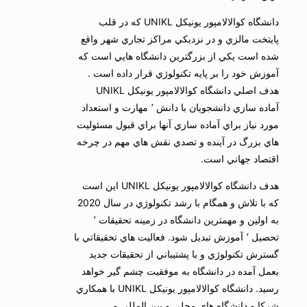
دانشگاه كوالالامپور يونيكل UNIKL كه در قلب
پايتخت مالزي و در نزديكي مراكز تجاري شهر واقع
شده است يكي از بزرگترين دانشگاه هايي است كه
آموزش خود را بر پايه تكنولوژي قرار داده است .
هدف اصلي دانشگاه كوالالامپور يونيكل UNIKL
آماده سازي دانشجويان با دانش ٬ مهارت و استعداد
مورد نياز براي آماده سازي آنها براي قبول مسئوليت
هاي بزرگ در آينده و تصدي نقش هاي مهم در چرخه
اقتصاد جهاني است.
هدف دانشگاه كوالالامپور يونيكل UNIKL اين است
كه با تلاش و همگام با رشد تكنولوژي در سال 2020
به اولين و مهمترين دانشگاه در زمينه تحقيقات ٬
تحصيل ٬ آموزش تبديل شود. فعاليت هاي تحقيقاتي با
گسترش تكنولوژي و با پشتيباني از تحقيقات جديد
بعمل آمده در دانشگاه به موفقيت چشم گير خواهد
رسيد. دانشگاه كوالالامپور يونيكل UNIKL با همكاري
شركا و دانشگاه هاي محلي و بين المللي و