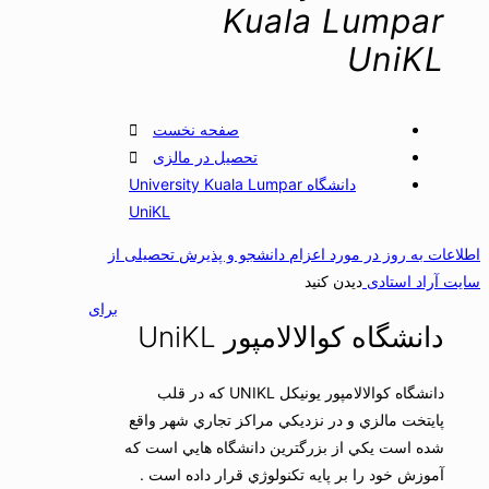
Kuala Lumpar
UniKL
صفحه نخست
تحصیل در مالزی
دانشگاه University Kuala Lumpar
UniKL
اطلاعات به روز در مورد اعزام دانشجو و پذیرش تحصیلی از
سایت آراد استادی
دیدن کنید
برای
دانشگاه کوالالامپور UniKL
دانشگاه كوالالامپور يونيكل UNIKL كه در قلب
پايتخت مالزي و در نزديكي مراكز تجاري شهر واقع
شده است يكي از بزرگترين دانشگاه هايي است كه
آموزش خود را بر پايه تكنولوژي قرار داده است .