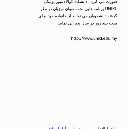
صورت مي گيرد . دانشگاه كوالالامپور يونيكل
UNIKL برنامه هايي تحت عنوان ميزبان در نظر
گرفته دانشجويان مي توانند از خانواده خود براي
مدت چند روز در سال پذيرايي نمايد.
http://www.unikl.edu.my
برای اطلاعات به روز از سایت
آراد استادی