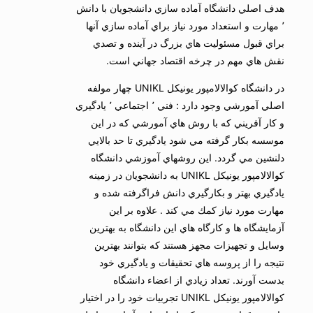
هدف اصلي دانشگاه آماده سازي دانشجويان با دانش
٬ مهارت و استعداد مورد نياز براي آماده سازي آنها
براي قبول مسئوليت هاي بزرگ در آينده و تصدي
نقش هاي مهم در چرخه اقتصاد جهاني است.
در دانشگاه كوالالامپور يونيكل UNIKL چهار مولفه
اصلي آمورشي وجود دارد : فني ٬ اجتماعي ٬ يادگيري
و كار آفريني كه با روش هاي آمورشي كه در اين
موسسه بكار گرفته مي شود يادگيري تا حد بالايي
دلنشين مي گردد. اين روشهاي آموزشي دانشگاه
كوالالامپور يونيكل UNIKL به دانشجويان در زمينه
يادگيري بهتر و بكارگيري دانش فراگرفته شده و
مهارت مورد نياز كمك مي كند . علاوه بر اين
آزمايشگاه ها و كارگاه هاي اين دانشگاه به بهترين
وسايل و تجهيزات مجهز هستند كه بتوانند بهترين
نتيجه را از پروسه هاي تحقيقات و يادگيري خود
بدست آورند. تعداد زيادي از اعضاء دانشگاه
كوالالامپور يونيكل UNIKL تجربيات خود را در اختيار