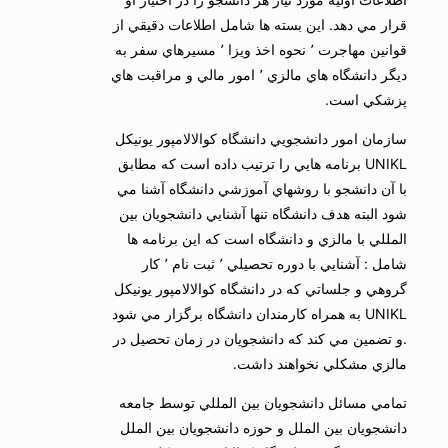
قرار مي دهد. اين بسته ها شامل اطلاعات دقيقي از
قوانين مهاجرت ٬ نحوه اخذ ويزا ٬ مسيرهاي سفر به
ديگر دانشگاه هاي مالزي ٬ امور مالي و مراقبت هاي
پزشكي است.
سازمان امور دانشجويي دانشگاه كوالالامپور يونيكل
UNIKL برنامه هايي را ترتيب داده است كه مطابق
با آن دانشجو با روشهاي آموزشي دانشگاه آشنا مي
شود البته هدف دانشگاه تنها آشنايي دانشجويان بين
المللي با مالزي و دانشگاه است كه اين برنامه ها
شامل : آشنايي با دوره تحصيلي ٬ ثبت نام ٬ كار
گروهي و جلساتي كه در دانشگاه كوالالامپور يونيكل
UNIKL به همراه كارمندان دانشگاه برگزار مي شود
.و تضمين مي كند كه دانشجويان در زمان تحصيل در
مالزي مشكلي نخواهند داشت.
تمامي مسائل دانشجويان بين المللي توسط جامعه
دانشجويان بين الملل و حوزه دانشجويان بين الملل