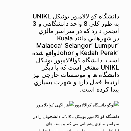
دانشگاه كوالالامپور يونيكل UNIKL
به طور كلي 8 واحد دانشگاهي و 3
انجمن دارد كه در سراسر مالزي
در شهرهايي مانند Kuala
Lumpur٬ Selangor٬ Malacca٬
Perak٬ Kedah و Johorواقع شده
است. دانشگاه كوالالامپور يونيكل
UNIKL مفتخر است كه با ديگر
دانشگاه ها و موسسات خارجي نيز
ارتباط فعال دارد و شهرت بسياري
پيدا كرده است.
دانشگاه كوالالامپور يونيكل UNIKL دانشجويان را در
سراسر مالزي پشتيباني مي كند و بسته هاي
اطلاعات اوليه مورد نياز هر دانشجو را در اختيار او